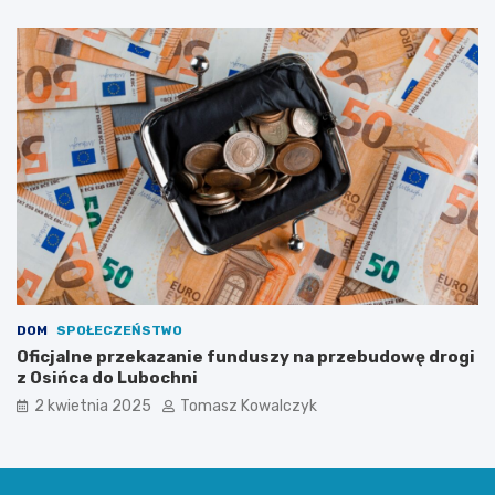
u
d
n
e
j
M
a
ł
e
j
DOM
SPOŁECZEŃSTWO
Oficjalne przekazanie funduszy na przebudowę drogi
z Osińca do Lubochni
2 kwietnia 2025
Tomasz Kowalczyk