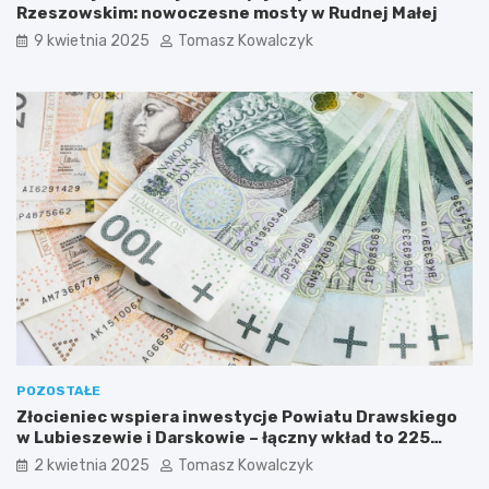
Rzeszowskim: nowoczesne mosty w Rudnej Małej
b
w
o
s
9 kwietnia 2025
Tomasz Kowalczyk
c
k
h
i
e
m
ń
:
s
n
k
o
i
w
m
o
c
z
e
s
n
e
m
o
s
POZOSTAŁE
t
Złocieniec wspiera inwestycje Powiatu Drawskiego
y
w Lubieszewie i Darskowie – łączny wkład to 225
w
tysięcy złotych
2 kwietnia 2025
Tomasz Kowalczyk
R