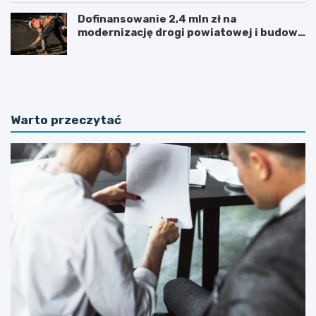
Dofinansowanie 2,4 mln zł na
modernizację drogi powiatowej i budowę
chodnika w powiecie kolskim
P
F
o
i
d
n
p
a
i
l
Warto przeczytać
s
i
a
z
n
a
i
c
e
j
k
a
o
i
n
s
t
t
r
o
a
t
k
n
t
e
ó
j
w
i