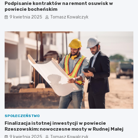
r
e
Podpisanie kontraktów na remont osuwisk w
e
s
powiecie bocheńskim
m
t
9 kwietnia 2025
Tomasz Kowalczyk
o
y
n
c
t
j
o
i
s
w
u
p
w
o
i
w
s
i
k
e
w
c
p
i
o
e
w
R
i
z
e
e
c
s
SPOŁECZEŃSTWO
i
z
Finalizacja istotnej inwestycji w powiecie
e
o
Rzeszowskim: nowoczesne mosty w Rudnej Małej
b
w
o
s
9 kwietnia 2025
Tomasz Kowalczyk