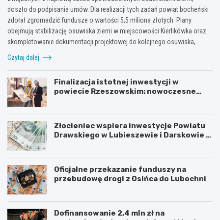
doszło do podpisania umów. Dla realizacji tych zadań powiat bocheński
zdołał zgromadzić fundusze o wartości 5,5 miliona złotych. Plany
obejmują stabilizację osuwiska ziemi w miejscowości Kierlikówka oraz
skompletowanie dokumentacji projektowej do kolejnego osuwiska,…
Czytaj dalej
Finalizacja istotnej inwestycji w
powiecie Rzeszowskim: nowoczesne
mosty w Rudnej Małej
Złocieniec wspiera inwestycje Powiatu
Drawskiego w Lubieszewie i Darskowie –
łączny wkład to 225 tysięcy złotych
Oficjalne przekazanie funduszy na
przebudowę drogi z Osińca do Lubochni
Dofinansowanie 2,4 mln zł na