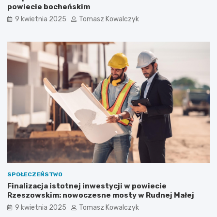
e
s
powiecie bocheńskim
m
t
9 kwietnia 2025
Tomasz Kowalczyk
o
y
n
c
t
j
o
i
s
w
u
p
w
o
i
w
s
i
k
e
w
c
p
i
o
e
w
R
i
z
e
e
c
s
SPOŁECZEŃSTWO
i
z
Finalizacja istotnej inwestycji w powiecie
e
o
Rzeszowskim: nowoczesne mosty w Rudnej Małej
b
w
o
s
9 kwietnia 2025
Tomasz Kowalczyk
c
k