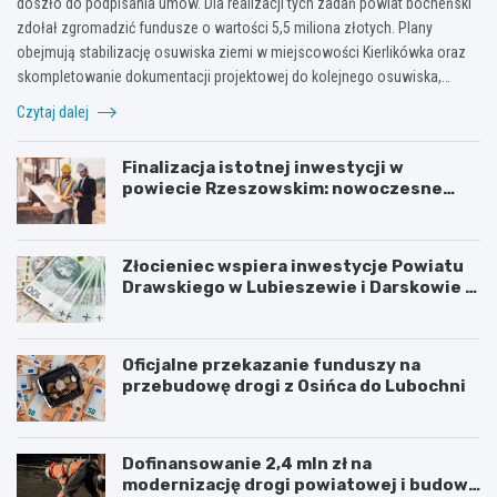
doszło do podpisania umów. Dla realizacji tych zadań powiat bocheński
zdołał zgromadzić fundusze o wartości 5,5 miliona złotych. Plany
obejmują stabilizację osuwiska ziemi w miejscowości Kierlikówka oraz
skompletowanie dokumentacji projektowej do kolejnego osuwiska,…
Czytaj dalej
Finalizacja istotnej inwestycji w
powiecie Rzeszowskim: nowoczesne
mosty w Rudnej Małej
Złocieniec wspiera inwestycje Powiatu
Drawskiego w Lubieszewie i Darskowie –
łączny wkład to 225 tysięcy złotych
Oficjalne przekazanie funduszy na
przebudowę drogi z Osińca do Lubochni
Dofinansowanie 2,4 mln zł na
modernizację drogi powiatowej i budowę