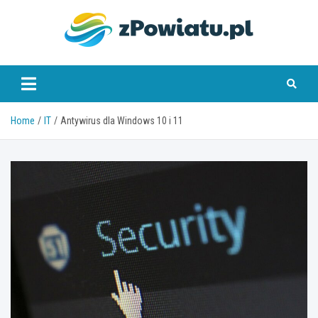
Skip
to
content
zpowiatu.pl
Home
IT
Antywirus dla Windows 10 i 11