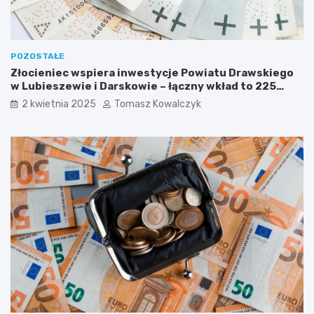
n
e
m
o
s
POZOSTAŁE
t
Złocieniec wspiera inwestycje Powiatu Drawskiego
y
w Lubieszewie i Darskowie – łączny wkład to 225
w
tysięcy złotych
2 kwietnia 2025
Tomasz Kowalczyk
R
u
d
n
e
j
M
a
ł
e
j