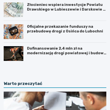
Złocieniec wspiera inwestycje Powiatu
Drawskiego w Lubieszewie i Darskowie –
łączny wkład to 225 tysięcy złotych
Oficjalne przekazanie funduszy na
przebudowę drogi z Osińca do Lubochni
Dofinansowanie 2,4 mln zł na
modernizację drogi powiatowej i budowę
chodnika w powiecie kolskim
P
F
o
i
d
n
p
a
i
l
Warto przeczytać
s
i
a
z
n
a
i
c
e
j
k
a