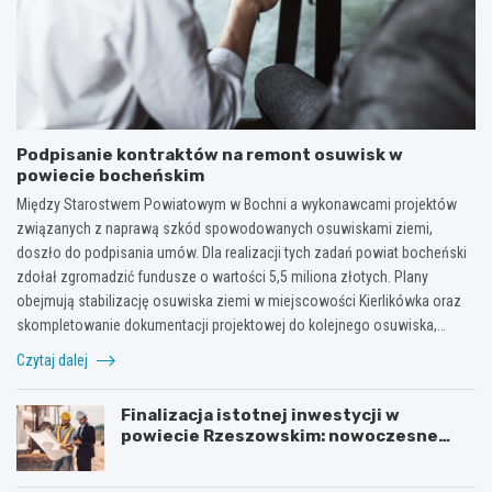
Podpisanie kontraktów na remont osuwisk w
powiecie bocheńskim
Między Starostwem Powiatowym w Bochni a wykonawcami projektów
związanych z naprawą szkód spowodowanych osuwiskami ziemi,
doszło do podpisania umów. Dla realizacji tych zadań powiat bocheński
zdołał zgromadzić fundusze o wartości 5,5 miliona złotych. Plany
obejmują stabilizację osuwiska ziemi w miejscowości Kierlikówka oraz
skompletowanie dokumentacji projektowej do kolejnego osuwiska,…
Czytaj dalej
Finalizacja istotnej inwestycji w
powiecie Rzeszowskim: nowoczesne
mosty w Rudnej Małej