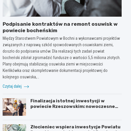
Podpisanie kontraktów na remont osuwisk w
powiecie bocheńskim
Między Starostwem Powiatowym w Bochni a wykonawcami projektów
związanych z naprawą szkód spowodowanych osuwiskami ziemi,
doszło do podpisania umów. Dla realizacji tych zadań powiat
bocheński zdołał zgromadzić fundusze o wartości 5,5 miliona złotych.
Plany obejmują stabilizację osuwiska ziemi w miejscowości
Kierlikówka oraz skompletowanie dokumentacji projektowej do
kolejnego osuwiska,…
Czytaj dalej
Finalizacja istotnej inwestycji w
powiecie Rzeszowskim: nowoczesne
mosty w Rudnej Małej
Złocieniec wspiera inwestycje Powiatu