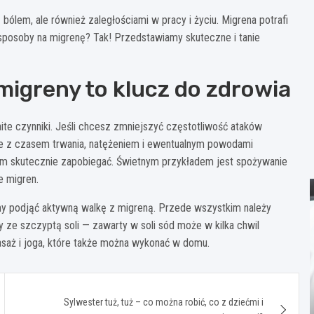
 bólem, ale również zaległościami w pracy i życiu. Migrena potrafi
 sposoby na migrenę? Tak! Przedstawiamy skuteczne i tanie
migreny to klucz do zdrowia
e czynniki. Jeśli chcesz zmniejszyć częstotliwość ataków
ie z czasem trwania, natężeniem i ewentualnym powodami
im skutecznie zapobiegać. Świetnym przykładem jest spożywanie
e migren.
my podjąć aktywną walkę z migreną. Przede wszystkim należy
y ze szczyptą soli — zawarty w soli sód może w kilka chwil
asaż i joga, które także można wykonać w domu.
Sylwester tuż, tuż – co można robić, co z dziećmi i