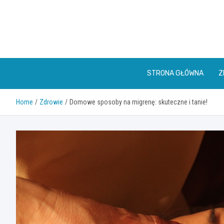
Skip
to
content
STRONA GŁÓWNA
Z
Home
Zdrowie
Domowe sposoby na migrenę: skuteczne i tanie!