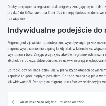
Osoby cierpiące na regularne ataki migreny zmagają się nie tylko z
przykuć do łóżka nawet na 3 dni. Czy istnieją skuteczne domowe
rozwiązania.
Indywidualne podejście do 
Migrena jest zjawiskiem podstępnym, wywoływanym przez rozmait
migrenowych, sumiennie zapisuj każdy atak w kalendarzu, włączn
wystąpienia bólu. Znając przyczyny ataków migrenowych, można 
alkoholu i słodyczy. Udowodniono, że używki nasilają występowani
Co robić, gdy ból nadejdzie? Już w pierwszych etapach powinniś
zapełnić żołądek ciepłym posiłkiem. Do tego zaleca się picie wod
zlikwidować ból. Receptą na migrenę jest również relaksacyjny m
Nawigacja
Wizyta księdza po kolędzie — to warto wiedzieć