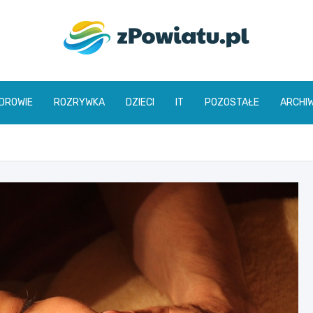
zpowiatu.pl
DROWIE
ROZRYWKA
DZIECI
IT
POZOSTAŁE
ARCHI