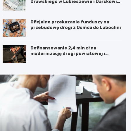
Drawskiego w Lubieszewie i Darskowie
– łączny wkład to 225 tysięcy złotych
Oficjalne przekazanie funduszy na
przebudowę drogi z Osińca do Lubochni
Dofinansowanie 2,4 mln zł na
modernizację drogi powiatowej i
budowę chodnika w powiecie kolskim