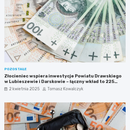
s
n
k
o
i
w
m
o
c
z
e
s
n
e
m
o
s
POZOSTAŁE
t
Złocieniec wspiera inwestycje Powiatu Drawskiego
y
w Lubieszewie i Darskowie – łączny wkład to 225
w
tysięcy złotych
2 kwietnia 2025
Tomasz Kowalczyk
R
u
d
n
e
j
M
a