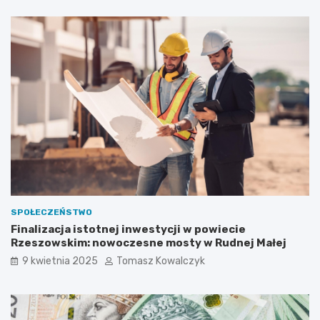
n
c
t
j
o
i
s
w
u
p
w
o
i
w
s
i
k
e
w
c
p
i
o
e
w
R
i
z
e
e
c
s
SPOŁECZEŃSTWO
i
z
Finalizacja istotnej inwestycji w powiecie
e
o
Rzeszowskim: nowoczesne mosty w Rudnej Małej
b
w
o
s
9 kwietnia 2025
Tomasz Kowalczyk
c
k
h
i
e
m
ń
: