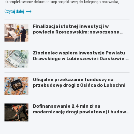
skompletowanie dokumentacji projektowej do kolejnego osuwiska,…
Czytaj dalej
Finalizacja istotnej inwestycji w
powiecie Rzeszowskim: nowoczesne
mosty w Rudnej Małej
Złocieniec wspiera inwestycje Powiatu
Drawskiego w Lubieszewie i Darskowie –
łączny wkład to 225 tysięcy złotych
Oficjalne przekazanie funduszy na
przebudowę drogi z Osińca do Lubochni
Dofinansowanie 2,4 mln zł na
modernizację drogi powiatowej i budowę
chodnika w powiecie kolskim
P
F
o
i
d
n