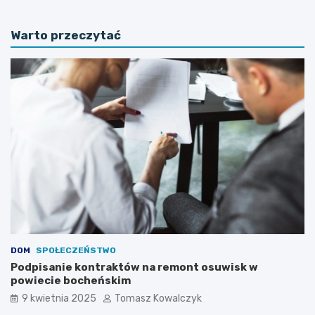
p
a
i
l
Warto przeczytać
s
i
a
z
n
a
i
c
e
j
k
a
o
i
n
s
t
t
r
o
a
t
k
n
t
e
ó
j
w
i
n
n
a
w
DOM
SPOŁECZEŃSTWO
r
e
Podpisanie kontraktów na remont osuwisk w
e
s
powiecie bocheńskim
m
t
9 kwietnia 2025
Tomasz Kowalczyk
o
y