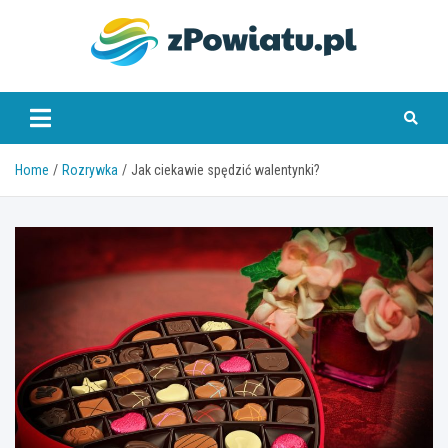
Skip
to
content
zpowiatu.pl
Home
Rozrywka
Jak ciekawie spędzić walentynki?