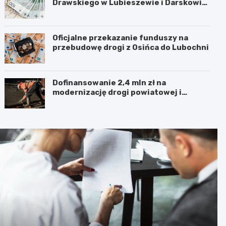
Drawskiego w Lubieszewie i Darskowie
– łączny wkład to 225 tysięcy złotych
Oficjalne przekazanie funduszy na
przebudowę drogi z Osińca do Lubochni
Dofinansowanie 2,4 mln zł na
modernizację drogi powiatowej i
budowę chodnika w powiecie kolskim