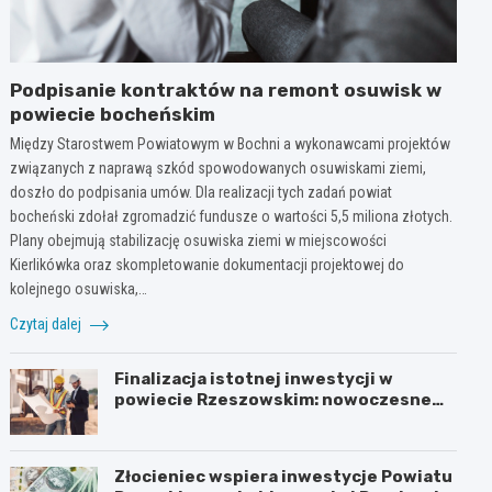
Podpisanie kontraktów na remont osuwisk w
powiecie bocheńskim
Między Starostwem Powiatowym w Bochni a wykonawcami projektów
związanych z naprawą szkód spowodowanych osuwiskami ziemi,
doszło do podpisania umów. Dla realizacji tych zadań powiat
bocheński zdołał zgromadzić fundusze o wartości 5,5 miliona złotych.
Plany obejmują stabilizację osuwiska ziemi w miejscowości
Kierlikówka oraz skompletowanie dokumentacji projektowej do
kolejnego osuwiska,…
Czytaj dalej
Finalizacja istotnej inwestycji w
powiecie Rzeszowskim: nowoczesne
mosty w Rudnej Małej
Złocieniec wspiera inwestycje Powiatu