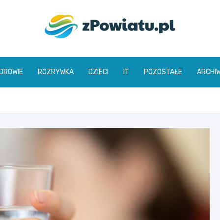
zpowiatu.pl
DROWIE
ROZRYWKA
DZIECI
IT
POZOSTAŁE
ARCHI