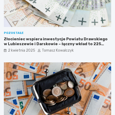
e
s
n
e
m
o
s
POZOSTAŁE
t
Złocieniec wspiera inwestycje Powiatu Drawskiego
y
w Lubieszewie i Darskowie – łączny wkład to 225
w
tysięcy złotych
2 kwietnia 2025
Tomasz Kowalczyk
R
u
d
n
e
j
M
a
ł
e
j