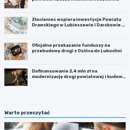
mosty w Rudnej Małej
Złocieniec wspiera inwestycje Powiatu
Drawskiego w Lubieszewie i Darskowie –
łączny wkład to 225 tysięcy złotych
Oficjalne przekazanie funduszy na
przebudowę drogi z Osińca do Lubochni
Dofinansowanie 2,4 mln zł na
modernizację drogi powiatowej i budowę
chodnika w powiecie kolskim
P
F
o
i
d
n
p
a
i
l
Warto przeczytać
s
i
a
z
n
a
i
c