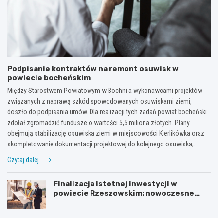
Podpisanie kontraktów na remont osuwisk w
powiecie bocheńskim
Między Starostwem Powiatowym w Bochni a wykonawcami projektów
związanych z naprawą szkód spowodowanych osuwiskami ziemi,
doszło do podpisania umów. Dla realizacji tych zadań powiat bocheński
zdołał zgromadzić fundusze o wartości 5,5 miliona złotych. Plany
obejmują stabilizację osuwiska ziemi w miejscowości Kierlikówka oraz
skompletowanie dokumentacji projektowej do kolejnego osuwiska,…
Czytaj dalej
Finalizacja istotnej inwestycji w
powiecie Rzeszowskim: nowoczesne
mosty w Rudnej Małej