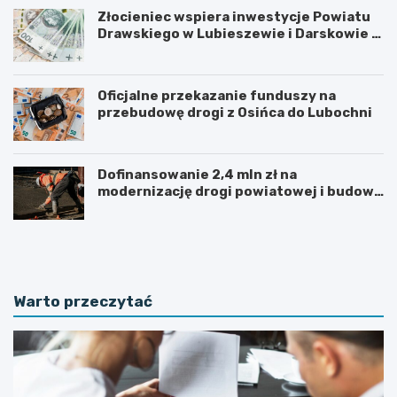
Złocieniec wspiera inwestycje Powiatu
Drawskiego w Lubieszewie i Darskowie –
łączny wkład to 225 tysięcy złotych
Oficjalne przekazanie funduszy na
przebudowę drogi z Osińca do Lubochni
Dofinansowanie 2,4 mln zł na
modernizację drogi powiatowej i budowę
chodnika w powiecie kolskim
P
F
o
i
d
n
p
a
i
l
Warto przeczytać
s
i
a
z
n
a
i
c
e
j
k
a