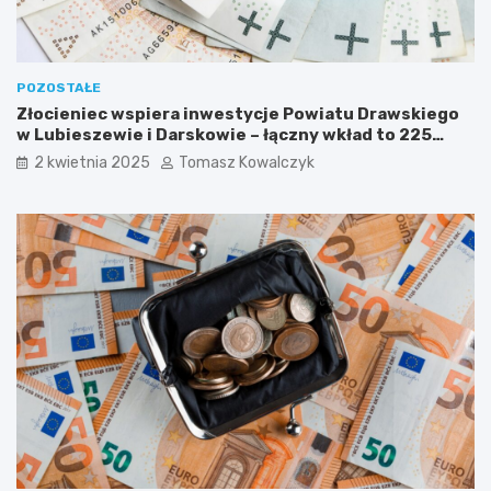
n
e
m
o
s
POZOSTAŁE
t
Złocieniec wspiera inwestycje Powiatu Drawskiego
y
w Lubieszewie i Darskowie – łączny wkład to 225
w
tysięcy złotych
2 kwietnia 2025
Tomasz Kowalczyk
R
u
d
n
e
j
M
a
ł
e
j