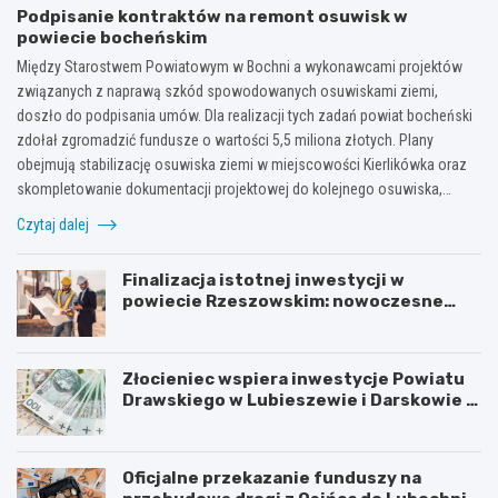
Podpisanie kontraktów na remont osuwisk w
powiecie bocheńskim
Między Starostwem Powiatowym w Bochni a wykonawcami projektów
związanych z naprawą szkód spowodowanych osuwiskami ziemi,
doszło do podpisania umów. Dla realizacji tych zadań powiat bocheński
zdołał zgromadzić fundusze o wartości 5,5 miliona złotych. Plany
obejmują stabilizację osuwiska ziemi w miejscowości Kierlikówka oraz
skompletowanie dokumentacji projektowej do kolejnego osuwiska,…
Czytaj dalej
Finalizacja istotnej inwestycji w
powiecie Rzeszowskim: nowoczesne
mosty w Rudnej Małej
Złocieniec wspiera inwestycje Powiatu
Drawskiego w Lubieszewie i Darskowie –
łączny wkład to 225 tysięcy złotych
Oficjalne przekazanie funduszy na