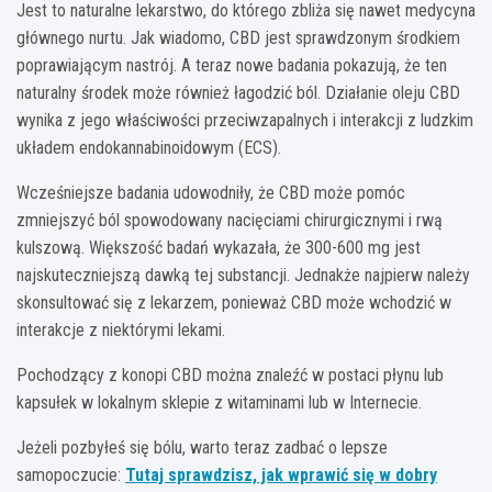
Jest to naturalne lekarstwo, do którego zbliża się nawet medycyna
głównego nurtu. Jak wiadomo, CBD jest sprawdzonym środkiem
poprawiającym nastrój. A teraz nowe badania pokazują, że ten
naturalny środek może również łagodzić ból. Działanie oleju CBD
wynika z jego właściwości przeciwzapalnych i interakcji z ludzkim
układem endokannabinoidowym (ECS).
Wcześniejsze badania udowodniły, że CBD może pomóc
zmniejszyć ból spowodowany nacięciami chirurgicznymi i rwą
kulszową. Większość badań wykazała, że 300-600 mg jest
najskuteczniejszą dawką tej substancji. Jednakże najpierw należy
skonsultować się z lekarzem, ponieważ CBD może wchodzić w
interakcje z niektórymi lekami.
Pochodzący z konopi CBD można znaleźć w postaci płynu lub
kapsułek w lokalnym sklepie z witaminami lub w Internecie.
Jeżeli pozbyłeś się bólu, warto teraz zadbać o lepsze
samopoczucie:
Tutaj sprawdzisz, jak wprawić się w dobry