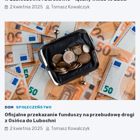
w
tysięcy złotych
2 kwietnia 2025
Tomasz Kowalczyk
R
u
d
n
e
j
M
a
ł
e
j
DOM
SPOŁECZEŃSTWO
Oficjalne przekazanie funduszy na przebudowę drogi
z Osińca do Lubochni
2 kwietnia 2025
Tomasz Kowalczyk